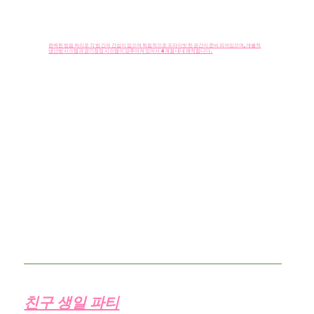
프라이빗 럭셔리와 가성비
완벽한 방음 처리로 각 방 간의 간섭이 없으며 독립적으로 프라이빗 한 공간이 준비 되어있으며, 개별적
냉난방 시스템과 공기청정 시스템이 갖추어져 있어서 4계절 내내 쾌적합니다.
친구부터 가족까지, 남녀노소 모두 즐길 수
있는 공간
친구 생일 파티