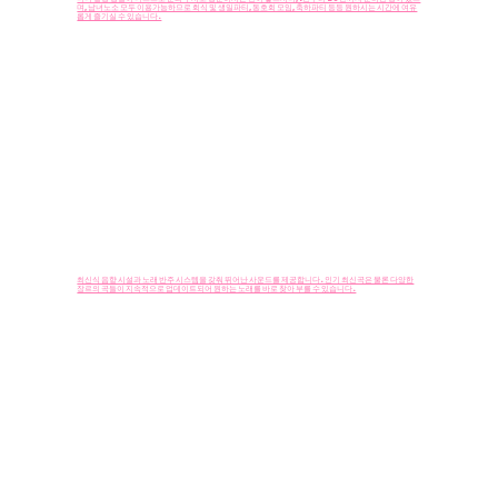
며, 남녀노소 모두 이용가능하므로 회식 및 생일파티, 동호회 모임, 축하파티 등등 원하시는 시간에 여유
롭게 즐기실 수 있습니다.
최신 음향 시스템
최신식 음향 시설과 노래 반주 시스템을 갖춰 뛰어난 사운드를 제공합니다. 인기 최신곡은 물론 다양한
장르의 곡들이 지속적으로 업데이트되어 원하는 노래를 바로 찾아 부를 수 있습니다.